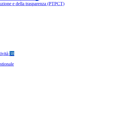
ruzione e della trasparenza (PTPCT)
tività
38
stionale