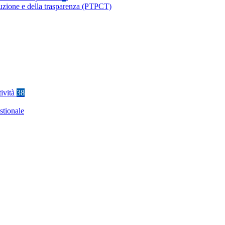
ruzione e della trasparenza (PTPCT)
tività
38
stionale