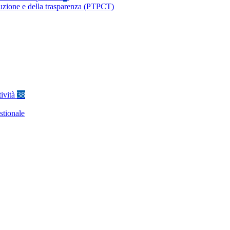
ruzione e della trasparenza (PTPCT)
tività
38
stionale