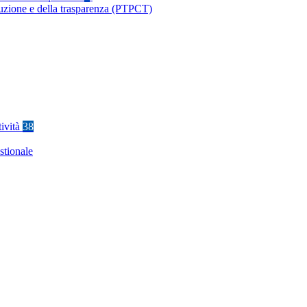
ruzione e della trasparenza (PTPCT)
tività
38
stionale