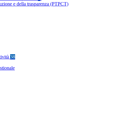
ruzione e della trasparenza (PTPCT)
tività
38
stionale