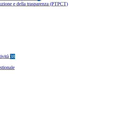
ruzione e della trasparenza (PTPCT)
tività
38
stionale