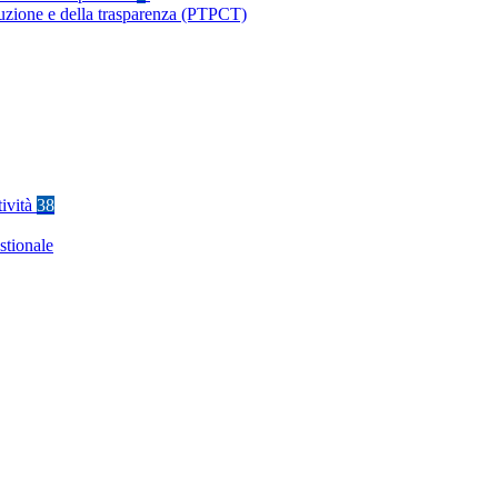
ruzione e della trasparenza (PTPCT)
tività
38
stionale