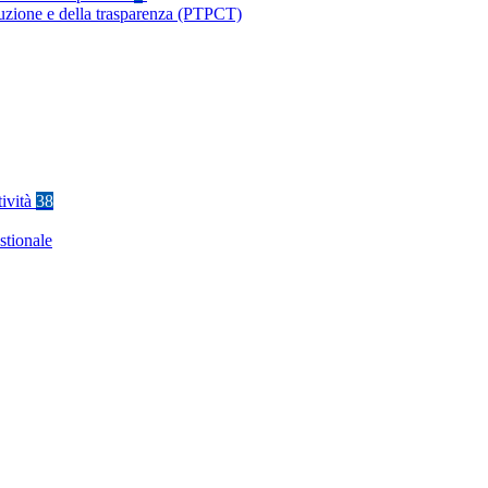
ruzione e della trasparenza (PTPCT)
tività
38
stionale