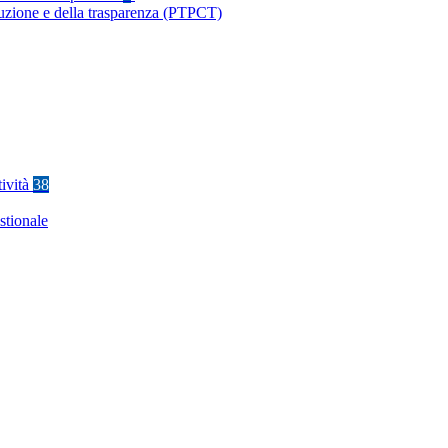
ruzione e della trasparenza (PTPCT)
tività
38
stionale