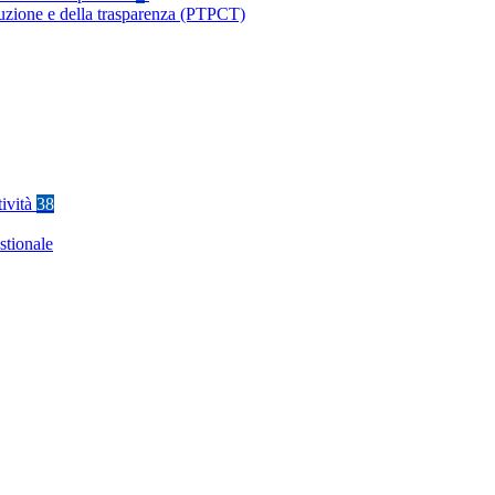
ruzione e della trasparenza (PTPCT)
tività
38
stionale