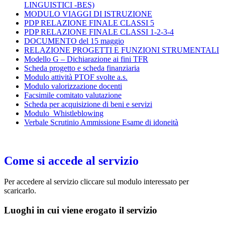
LINGUISTICI -BES)
MODULO VIAGGI DI ISTRUZIONE
PDP RELAZIONE FINALE CLASSI 5
PDP RELAZIONE FINALE CLASSI 1-2-3-4
DOCUMENTO del 15 maggio
RELAZIONE PROGETTI E FUNZIONI STRUMENTALI
Modello G – Dichiarazione ai fini TFR
Scheda progetto e scheda finanziaria
Modulo attività PTOF svolte a.s.
Modulo valorizzazione docenti
Facsimile comitato valutazione
Scheda per acquisizione di beni e servizi
Modulo_Whistleblowing
Verbale Scrutinio Ammissione Esame di idoneità
Come si accede al servizio
Per accedere al servizio cliccare sul modulo interessato per
scaricarlo.
Luoghi in cui viene erogato il servizio