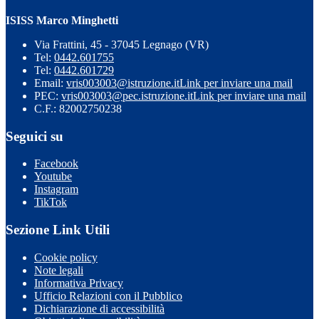
ISISS Marco Minghetti
Via Frattini, 45 - 37045 Legnago (VR)
Tel:
0442.601755
Tel:
0442.601729
Email:
vris003003@istruzione.it
Link per inviare una mail
PEC:
vris003003@pec.istruzione.it
Link per inviare una mail
C.F.: 82002750238
Seguici su
Facebook
Youtube
Instagram
TikTok
Sezione Link Utili
Cookie policy
Note legali
Informativa Privacy
Ufficio Relazioni con il Pubblico
Dichiarazione di accessibilità