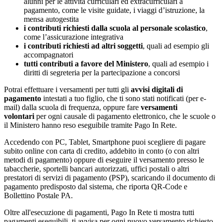
alunni per le attività curriculari ed extracurriculari a
pagamento, come le visite guidate, i viaggi d’istruzione, la
mensa autogestita
i contributi richiesti dalla scuola al personale scolastico
,
come l’assicurazione integrativa
i contributi richiesti ad altri soggetti
, quali ad esempio gli
accompagnatori
tutti contributi a favore del Ministero
, quali ad esempio i
diritti di segreteria per la partecipazione a concorsi
Potrai effettuare i versamenti per tutti gli
avvisi digitali di
pagamento
intestati a tuo figlio, che ti sono stati notificati (per e-
mail) dalla scuola di frequenza, oppure fare
versamenti
volontari
per ogni causale di pagamento elettronico, che le scuole o
il Ministero hanno reso eseguibile tramite Pago In Rete.
Accedendo con PC, Tablet, Smartphone puoi scegliere di pagare
subito online con carta di credito, addebito in conto (o con altri
metodi di pagamento) oppure di eseguire il versamento presso le
tabaccherie, sportelli bancari autorizzati, uffici postali o altri
prestatori di servizi di pagamento (PSP), scaricando il documento di
pagamento predisposto dal sistema, che riporta QR-Code e
Bollettino Postale PA.
Oltre all'esecuzione di pagamenti, Pago In Rete ti mostra tutti
pagamenti eseguibili, ti avvisa per ogni nuovo versamento richiesto