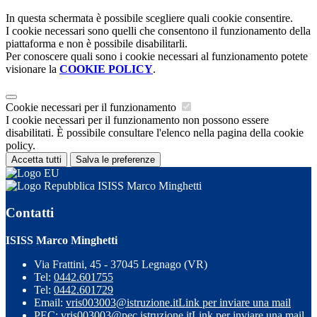
In questa schermata è possibile scegliere quali cookie consentire.
I cookie necessari sono quelli che consentono il funzionamento della
piattaforma e non è possibile disabilitarli.
Per conoscere quali sono i cookie necessari al funzionamento potete
visionare la
COOKIE POLICY
.
Cookie necessari per il funzionamento
I cookie necessari per il funzionamento non possono essere
disabilitati. È possibile consultare l'elenco nella pagina della cookie
policy.
Accetta tutti
Salva le preferenze
ISISS Marco Minghetti
Contatti
ISISS Marco Minghetti
Via Frattini, 45 - 37045 Legnago (VR)
Tel:
0442.601755
Tel:
0442.601729
Email:
vris003003@istruzione.it
Link per inviare una mail
PEC:
vris003003@pec.istruzione.it
Link per inviare una mail