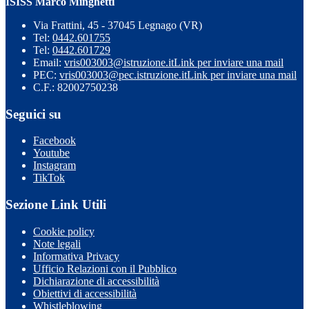
ISISS Marco Minghetti
Via Frattini, 45 - 37045 Legnago (VR)
Tel:
0442.601755
Tel:
0442.601729
Email:
vris003003@istruzione.it
Link per inviare una mail
PEC:
vris003003@pec.istruzione.it
Link per inviare una mail
C.F.: 82002750238
Seguici su
Facebook
Youtube
Instagram
TikTok
Sezione Link Utili
Cookie policy
Note legali
Informativa Privacy
Ufficio Relazioni con il Pubblico
Dichiarazione di accessibilità
Obiettivi di accessibilità
Whistleblowing