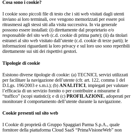
Cosa sono i cookie?
I cookie sono piccoli file di testo che i siti web visitati dagli utenti
inviano ai loro terminali, ove vengono memorizzati per essere poi
ritrasmessi agli stessi siti alla visita successiva. In via generale
possono essere installati: (i) direttamente dal proprietario e/o
responsabile del sito web (c.d. cookie di prima parte); (ii) da titolari
estranei al sito web visitato dall’utente (c.d. cookie di terze parti); le
informazioni riguardanti la loro privacy e sul loro uso sono reperibili
direttamente sui siti dei rispettivi gestori.
Tipologie di cookie
Esistono diverse tipologie di cookie: (a) TECNICI, servizi utilizzati
per facilitare la navigazione dell’utente (cfr. art. 122, comma 1 del
D.Lgs. 196/2003 e s.m.i.); (b)
ANALITICI
, impiegati per valutare
l’efficacia di un servizio fornito o per contribuire a misurarne il
“traffico” (scopi statistici); e di (c)
PROFILAZIONE
, adoperati per
monitorare il comportamento dell’utente durante la navigazione.
Cookie presenti sul sito web
I Cookie di proprietà di Gruppo Spaggiari Parma S.p.A., quale
fornitore della piattaforma Cloud SaaS “PrimaVisioneWeb” non