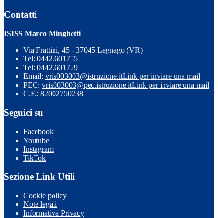
Contatti
ISISS Marco Minghetti
Via Frattini, 45 - 37045 Legnago (VR)
Tel:
0442.601755
Tel:
0442.601729
Email:
vris003003@istruzione.it
Link per inviare una mail
PEC:
vris003003@pec.istruzione.it
Link per inviare una mail
C.F.: 82002750238
Seguici su
Facebook
Youtube
Instagram
TikTok
Sezione Link Utili
Cookie policy
Note legali
Informativa Privacy