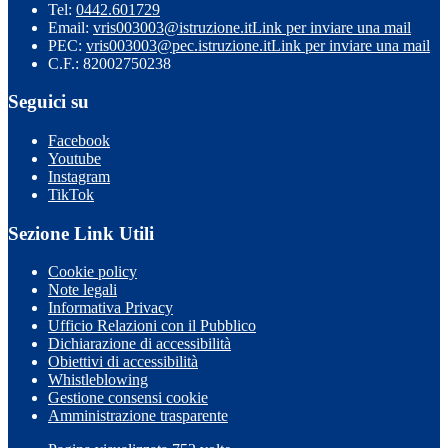
Tel:
0442.601729
Email:
vris003003@istruzione.it
Link per inviare una mail
PEC:
vris003003@pec.istruzione.it
Link per inviare una mail
C.F.: 82002750238
Seguici su
Facebook
Youtube
Instagram
TikTok
Sezione Link Utili
Cookie policy
Note legali
Informativa Privacy
Ufficio Relazioni con il Pubblico
Dichiarazione di accessibilità
Obiettivi di accessibilità
Whistleblowing
Gestione consensi cookie
Amministrazione trasparente