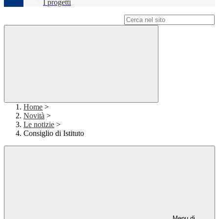
I progetti
Campo di ricerca per le pagine del sito
Home
>
Novità
>
Le notizie
>
Consiglio di Istituto
Menu di