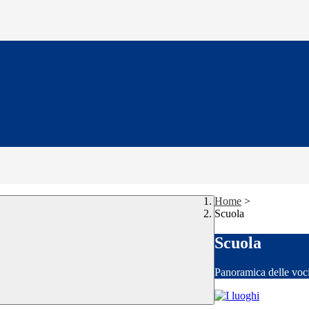
Home
>
Scuola
Scuola
Panoramica delle voc