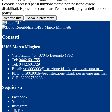
I cookie necessari per il funzionamento non possono essere
disabilitati. È possibile consultare l'elenco nella pagina della cookie
policy.
Accetta tutti
Salva le preferenze
ISISS Marco Minghetti
Contatti
ISISS Marco Minghetti
Via Frattini, 45 - 37045 Legnago (VR)
Tel:
0442.601755
Tel:
0442.601729
Email:
vris003003@istruzione.it
Link per inviare una mail
PEC:
vris003003@pec.istruzione.it
Link per inviare una mail
C.F.: 82002750238
Seguici su
Facebook
Youtube
Instagram
TikTok