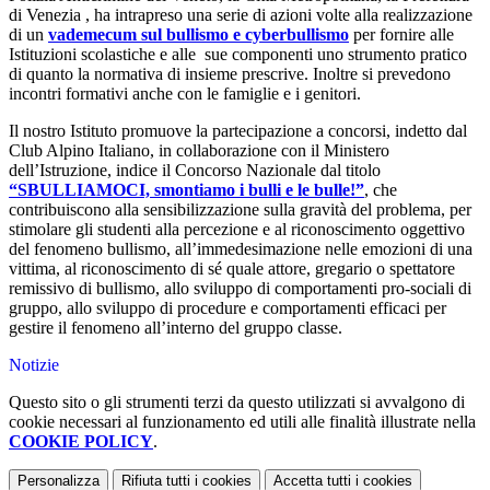
di Venezia , ha intrapreso una serie di azioni volte alla realizzazione
di un
vademecum sul bullismo e cyberbullismo
per fornire alle
Istituzioni scolastiche e alle sue componenti uno strumento pratico
di quanto la normativa di insieme prescrive. Inoltre si prevedono
incontri formativi anche con le famiglie e i genitori.
Il nostro Istituto promuove la partecipazione a concorsi, indetto dal
Club Alpino Italiano, in collaborazione con il Ministero
dell’Istruzione, indice il Concorso Nazionale dal titolo
“SBULLIAMOCI, smontiamo i bulli e le bulle!”
, che
contribuiscono alla sensibilizzazione sulla gravità del problema, per
stimolare gli studenti alla percezione e al riconoscimento oggettivo
del fenomeno bullismo, all’immedesimazione nelle emozioni di una
vittima, al riconoscimento di sé quale attore, gregario o spettatore
remissivo di bullismo, allo sviluppo di comportamenti pro-sociali di
gruppo, allo sviluppo di procedure e comportamenti efficaci per
gestire il fenomeno all’interno del gruppo classe.
Notizie
Questo sito o gli strumenti terzi da questo utilizzati si avvalgono di
cookie necessari al funzionamento ed utili alle finalità illustrate nella
COOKIE POLICY
.
Personalizza
Rifiuta tutti
i cookies
Accetta tutti
i cookies