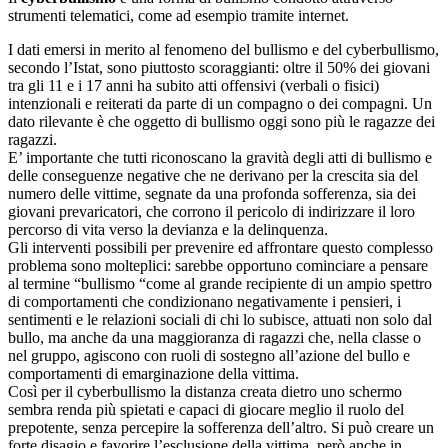
strumenti telematici, come ad esempio tramite internet.
I dati emersi in merito al fenomeno del bullismo e del cyberbullismo,
secondo l’Istat, sono piuttosto scoraggianti: oltre il 50% dei giovani
tra gli 11 e i 17 anni ha subito atti offensivi (verbali o fisici)
intenzionali e reiterati da parte di un compagno o dei compagni. Un
dato rilevante è che oggetto di bullismo oggi sono più le ragazze dei
ragazzi.
E’ importante che tutti riconoscano la gravità degli atti di bullismo e
delle conseguenze negative che ne derivano per la crescita sia del
numero delle vittime, segnate da una profonda sofferenza, sia dei
giovani prevaricatori, che corrono il pericolo di indirizzare il loro
percorso di vita verso la devianza e la delinquenza.
Gli interventi possibili per prevenire ed affrontare questo complesso
problema sono molteplici: sarebbe opportuno cominciare a pensare
al termine “bullismo “come al grande recipiente di un ampio spettro
di comportamenti che condizionano negativamente i pensieri, i
sentimenti e le relazioni sociali di chi lo subisce, attuati non solo dal
bullo, ma anche da una maggioranza di ragazzi che, nella classe o
nel gruppo, agiscono con ruoli di sostegno all’azione del bullo e
comportamenti di emarginazione della vittima.
Così per il cyberbullismo la distanza creata dietro uno schermo
sembra renda più spietati e capaci di giocare meglio il ruolo del
prepotente, senza percepire la sofferenza dell’altro. Si può creare un
forte disagio e favorire l’esclusione della vittima, però anche in