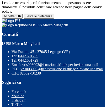
I cookie necessari per il funzionamento non possono essere
disabilitati. È possibile consultare l'elenco nella pagina della cookie
policy.
Accetta tutti
Salva le preferenze
ISISS Marco Minghetti
Contatti
ISISS Marco Minghetti
Via Frattini, 45 - 37045 Legnago (VR)
Tel:
0442.601755
Tel:
0442.601729
Email:
vris003003@istruzione.it
Link per inviare una mail
PEC:
vris003003@pec.istruzione.it
Link per inviare una mail
C.F.: 82002750238
Seguici su
Facebook
Youtube
Instagram
TikTok