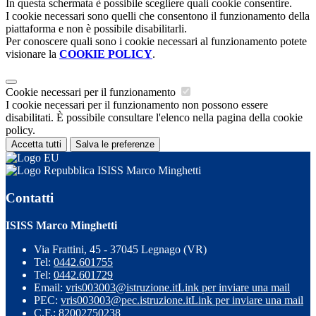
In questa schermata è possibile scegliere quali cookie consentire.
I cookie necessari sono quelli che consentono il funzionamento della
piattaforma e non è possibile disabilitarli.
Per conoscere quali sono i cookie necessari al funzionamento potete
visionare la
COOKIE POLICY
.
Cookie necessari per il funzionamento
I cookie necessari per il funzionamento non possono essere
disabilitati. È possibile consultare l'elenco nella pagina della cookie
policy.
Accetta tutti
Salva le preferenze
ISISS Marco Minghetti
Contatti
ISISS Marco Minghetti
Via Frattini, 45 - 37045 Legnago (VR)
Tel:
0442.601755
Tel:
0442.601729
Email:
vris003003@istruzione.it
Link per inviare una mail
PEC:
vris003003@pec.istruzione.it
Link per inviare una mail
C.F.: 82002750238