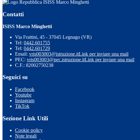
ISISS Marco Minghetti
Contatti
ISISS Marco Minghetti
Via Frattini, 45 - 37045 Legnago (VR)
Tel:
0442.601755
Tel:
0442.601729
Email:
vris003003@istruzione.it
Link per inviare una mail
PEC:
vris003003@pec.istruzione.it
Link per inviare una mail
C.F.: 82002750238
Seguici su
Facebook
Youtube
Instagram
TikTok
Sezione Link Utili
Cookie policy
Note legali