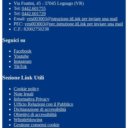
Via Frattini, 45 - 37045 Legnago (VR)
Tel:
0442.601755
Tel:
0442.601729
Email:
vris003003@istruzione.it
Link per inviare una mail
PEC:
vris003003@pec.istruzione.it
Link per inviare una mail
C.F.: 82002750238
Seguici su
Facebook
Youtube
Instagram
TikTok
Sezione Link Utili
Cookie policy
Note legali
Informativa Privacy
Ufficio Relazioni con il Pubblico
Dichiarazione di accessibilità
Obiettivi di accessibilità
Whistleblowing
Gestione consensi cookie