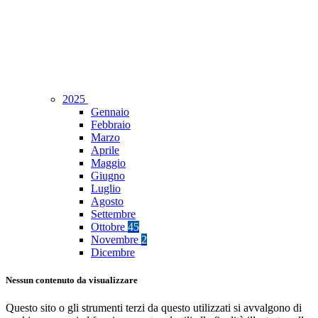
2025
Gennaio
Febbraio
Marzo
Aprile
Maggio
Giugno
Luglio
Agosto
Settembre
Ottobre
45
Novembre
2
Dicembre
Nessun contenuto da visualizzare
Questo sito o gli strumenti terzi da questo utilizzati si avvalgono di