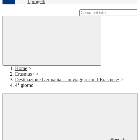
I progetti
Campo di ricerca per le pagine del sito
Home
>
Erasmus+
>
Destinazione Germania… in viaggio con l’Erasmus+
>
4° giorno
Menu di