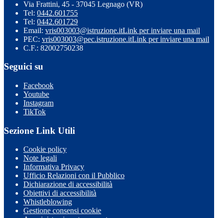
Via Frattini, 45 - 37045 Legnago (VR)
Tel:
0442.601755
Tel:
0442.601729
Email:
vris003003@istruzione.it
Link per inviare una mail
PEC:
vris003003@pec.istruzione.it
Link per inviare una mail
C.F.: 82002750238
Seguici su
Facebook
Youtube
Instagram
TikTok
Sezione Link Utili
Cookie policy
Note legali
Informativa Privacy
Ufficio Relazioni con il Pubblico
Dichiarazione di accessibilità
Obiettivi di accessibilità
Whistleblowing
Gestione consensi cookie