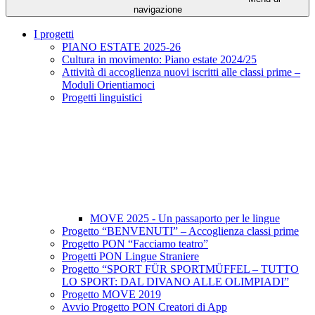
navigazione
I progetti
PIANO ESTATE 2025-26
Cultura in movimento: Piano estate 2024/25
Attività di accoglienza nuovi iscritti alle classi prime –
Moduli Orientiamoci
Progetti linguistici
MOVE 2025 - Un passaporto per le lingue
Progetto “BENVENUTI” – Accoglienza classi prime
Progetto PON “Facciamo teatro”
Progetti PON Lingue Straniere
Progetto “SPORT FÜR SPORTMÜFFEL – TUTTO
LO SPORT: DAL DIVANO ALLE OLIMPIADI”
Progetto MOVE 2019
Avvio Progetto PON Creatori di App