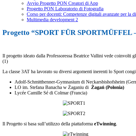
Avvio Progetto PON Creatori di App
Progetto PON Laboratorio di Fotografia
Corso per docenti: Competenze digitali avanzate per la di
Multimedia development 2
Progetto “SPORT FÜR SPORTMÜFFEL 
Il progetto ideato dalla Professoressa Beatrice Vallini vede coinvolti gl
(1)
La classe 3AT ha lavorato su diversi argomenti inerenti lo Sport congiun
Adolf-Schmitthenner-Gymnasium di Neckarsbishofsheim (Ger
LO im. Stefana Banacha w Żaganiu di
Żagań (Polonia)
Lycée Camille Sé di Colmar (Francia)
Il Progetto si basa sull’utilizzo della piattaforma
eTwinning
.